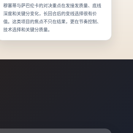
穆塞蒂与萨巴伦卡的对决重点在发接发质量、底线
深度和关键分变化，长回合后的变线选择很有价
值。这类项目的焦点不只在结果，更在节奏控制、
技术选择和关键分质量。