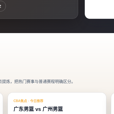
全
点提炼，把热门赛事与普通赛程明确区分。
CBA焦点 · 今日推荐
广东男篮 vs 广州男篮