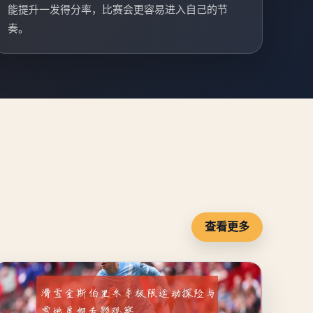
能提升一发得分率，比赛会更容易进入自己的节
奏。
查看更多