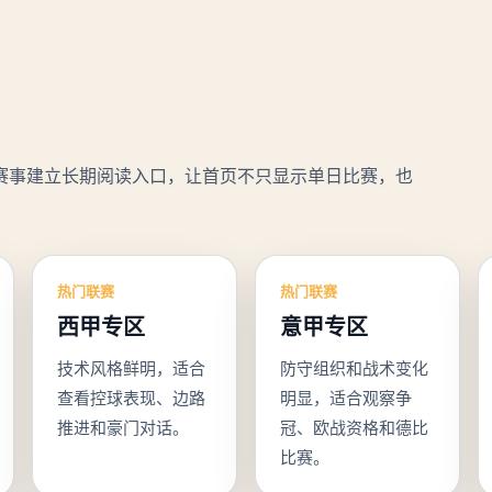
赛事建立长期阅读入口，让首页不只显示单日比赛，也
热门联赛
热门联赛
西甲专区
意甲专区
技术风格鲜明，适合
防守组织和战术变化
查看控球表现、边路
明显，适合观察争
推进和豪门对话。
冠、欧战资格和德比
比赛。