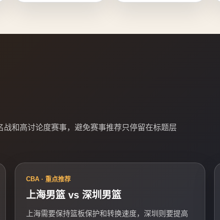
名战和高讨论度赛事，避免赛事推荐只停留在标题层
CBA · 重点推荐
上海男篮 vs 深圳男篮
上海需要保持篮板保护和转换速度，深圳则要提高