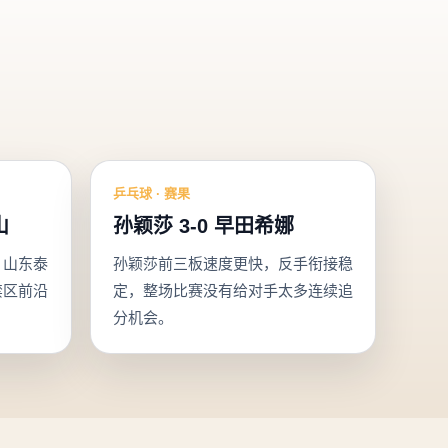
乒乓球 · 赛果
山
孙颖莎 3-0 早田希娜
，山东泰
孙颖莎前三板速度更快，反手衔接稳
禁区前沿
定，整场比赛没有给对手太多连续追
分机会。