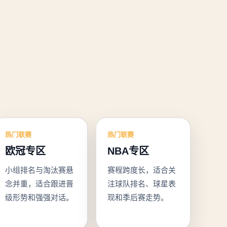
热门联赛
热门联赛
欧冠专区
NBA专区
小组排名与淘汰赛悬
赛程跨度长，适合关
念并重，适合跟进晋
注球队排名、球星表
级形势和强强对话。
现和季后赛走势。