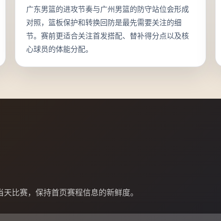
广东男篮的进攻节奏与广州男篮的防守站位会形成
对照，篮板保护和转换回防是最先需要关注的细
节。赛前更适合关注首发搭配、替补得分点以及核
心球员的体能分配。
当天比赛，保持首页赛程信息的新鲜度。