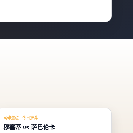
网球焦点 · 今日推荐
穆塞蒂 vs 萨巴伦卡