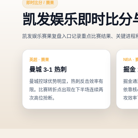
即时比分 / 赛果
凯发娱乐即时比分
凯发娱乐赛果复盘入口记录重点比赛结果、关键进程
英超 · 赛果
NBA ·
曼城 3-1 热刺
掘金 
曼城控球优势明显，热刺反击效率有
掘金通
限。比赛转折点出现在下半场连续两
依靠核
次高位抢断。
攻效率